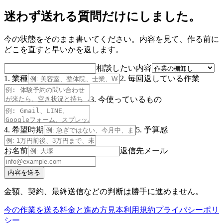
迷わず送れる質問だけにしました。
今の状態をそのまま書いてください。内容を見て、作る前に
どこを直すと早いかを返します。
相談したい内容
1. 業種
2. 毎回返している作業
3. 今使っているもの
4. 希望時期
5. 予算感
お名前
返信先メール
内容を送る
金額、契約、最終送信などの判断は勝手に進めません。
今の作業を送る
料金と進め方
見本
利用規約
プライバシーポリ
シー