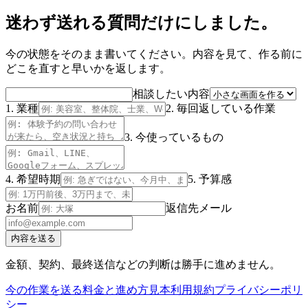
迷わず送れる質問だけにしました。
今の状態をそのまま書いてください。内容を見て、作る前に
どこを直すと早いかを返します。
相談したい内容
1. 業種
2. 毎回返している作業
3. 今使っているもの
4. 希望時期
5. 予算感
お名前
返信先メール
内容を送る
金額、契約、最終送信などの判断は勝手に進めません。
今の作業を送る
料金と進め方
見本
利用規約
プライバシーポリ
シー